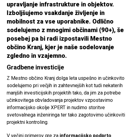
upravljanje infrastrukture in objektov.
Izboljšujemo vsakdanje življenje in
mobilnost za vse uporabnike.
Odlično
sodelujemo z mnogimi občinami (90+), še
posebej pa bi radi izpostavili Mestno
občino Kranj, kjer je naše
sodelovanje
zgledno in vzajemno
.
Gradbene investicije
Z Mestno občino Kranj dolga leta uspešno in učinkovito
sodelujemo pri večjih in zahtevnejših kot tudi nekaterih
manjših investicijskih projektih tako, da jim za potrebe
učinkovitega obvladovanja projektov vzpostavimo
informacijsko okolje XPERT in nudimo storitve
svetovalnega inženiringa ter tako zagotovimo učinkoviti
projektni kontroling.
V večini primerov gre za
informacijsko podprto