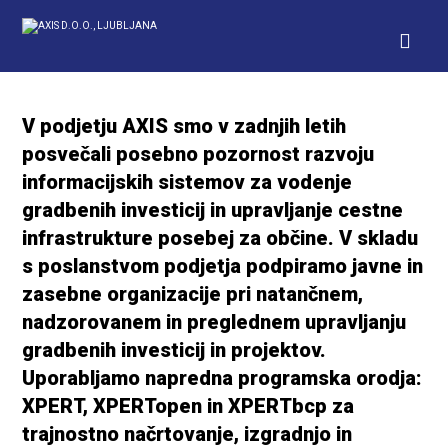
V podjetju AXIS smo v zadnjih letih
posvečali posebno pozornost razvoju
informacijskih sistemov za vodenje
gradbenih investicij in upravljanje cestne
infrastrukture posebej za občine. V s
kladu
s poslanstvom podjetja podpiramo javne in
zasebne
organizacije pri natančnem,
nadzorovanem in preglednem upravljanju
gradbenih investicij in projektov.
Uporabljamo napredna programska orodja:
XPERT,
XPERTopen
in
XPERTbcp
za
trajnostno načrtovanje, izgradnjo in