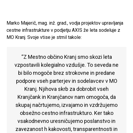
Marko Majerič, mag. inž. grad., vodja projektov upravljanja
cestne infrastrukture v podjetju AXIS že leta sodeluje z
MO Kranj. Svoje vtise je strnil takole:
“Z Mestno občino Kranj smo skozi leta
vzpostavili kolegialno vzdušje. To seveda ne
bi bilo mogoče brez strokovne in predane
podpore vseh parterjev in sodelavcev v MO
Kranj. Njihova skrb za dobrobit vseh
Kranjčank in Kranjčanov nam omogoča, da
skupaj načrtujemo, izvajamo in vzdržujemo
obsežno cestno infrastrukturo. Ker tako
vsakodnevno uresničujemo poslanstvo in
zavezanost h kakovosti, transparentnosti in