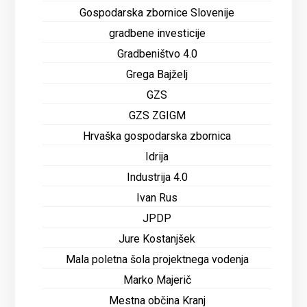
Gospodarska zbornice Slovenije
gradbene investicije
Gradbeništvo 4.0
Grega Bajželj
GZS
GZS ZGIGM
Hrvaška gospodarska zbornica
Idrija
Industrija 4.0
Ivan Rus
JPDP
Jure Kostanjšek
Mala poletna šola projektnega vodenja
Marko Majerič
Mestna občina Kranj