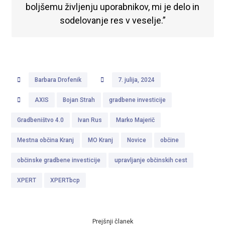
boljšemu življenju uporabnikov, mi je delo in
sodelovanje res v veselje.”
Barbara Drofenik
7. julija, 2024
AXIS
Bojan Strah
gradbene investicije
Gradbeništvo 4.0
Ivan Rus
Marko Majerič
Mestna občina Kranj
MO Kranj
Novice
občine
občinske gradbene investicije
upravljanje občinskih cest
XPERT
XPERTbcp
Prejšnji članek