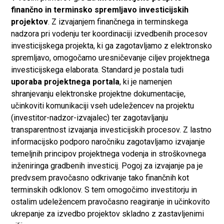
finančno in terminsko spremljavo investicijskih
projektov
. Z izvajanjem finančnega in terminskega
nadzora pri vodenju ter koordinaciji izvedbenih procesov
investicijskega projekta, ki ga zagotavljamo z elektronsko
spremljavo, omogočamo uresničevanje ciljev projektnega
investicijskega elaborata. Standard je postala tudi
uporaba projektnega portala
, ki je namenjen
shranjevanju elektronske projektne dokumentacije,
učinkoviti komunikaciji vseh udeležencev na projektu
(investitor-nadzor-izvajalec) ter zagotavljanju
transparentnost izvajanja investicijskih procesov. Z lastno
informacijsko podporo naročniku zagotavljamo izvajanje
temeljnih principov projektnega vodenja in stroškovnega
inženiringa gradbenih investicij. Pogoj za izvajanje pa je
predvsem pravočasno odkrivanje tako finančnih kot
terminskih odklonov. S tem omogočimo investitorju in
ostalim udeležencem pravočasno reagiranje in učinkovito
ukrepanje za izvedbo projektov skladno z zastavljenimi