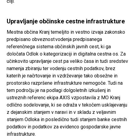
cilji.
Upravljanje občinske cestne infrastrukture
Mestna občina Kranj temeljito in vestno izvaja zakonsko
predpisano obveznost vodenja predpisanega
referenčnega sistema občinskih javnih cest, ki ga
določata Odlok o kategorizaciji in digitalna cestna os. Za
učinkovito upravljanje cest pa veliko časa in tudi sredstev
namenja zbiranju ter vodenju cestnih podatkov, brez
katerih je načrtovanje in vzdrževanje tako obsežne in
prostorsko razpršene infrastrukture nemogoče. Tudi na
tem področju je na podlagi dolgoletnih izkušenj in
ustreznih referenc ekipa AXIS vzpostavila z MO Kranj
odlično sodelovanje, ki se odraža v tekočem usklajevanju
z dejanskim stanjem v naravi in v skladu z veljavnim
stanjem Odloka in posledično tudi stanjem banke cestnih
podatkov in podatkov za evidenco gospodarske javne
infrastrukture.